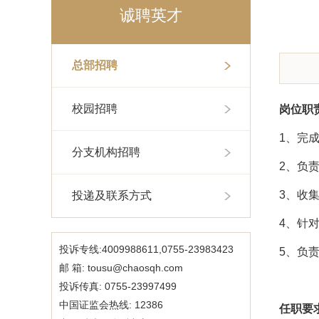
诚聘英才
总部招聘
校园招聘
岗位职责
1、完
分支机构招聘
2、负
3、收
投递及联系方式
4、针
投诉专线:4009988611,0755-23983423
5、负
邮 箱: tousu@chaosqh.com
投诉传真: 0755-23997499
中国证监会热线: 12386
任职要求