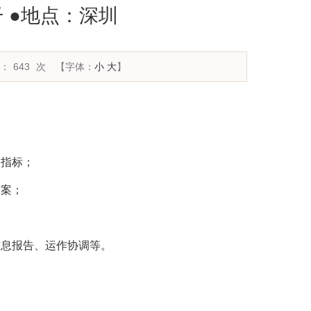
 ●地点：深圳
：
643
次
【字体：
小
大
】
务指标；
方案；
信息报告、运作协调等。