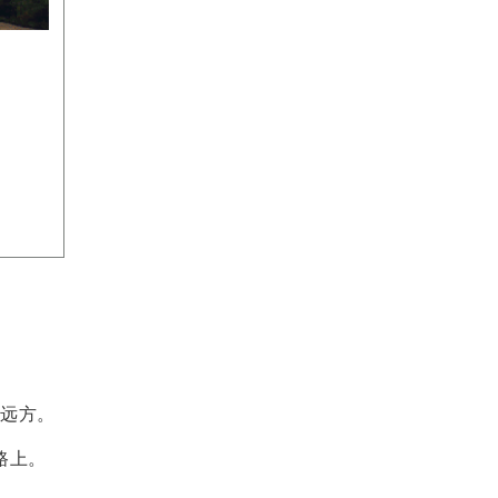
！
！
和远方。
路上。