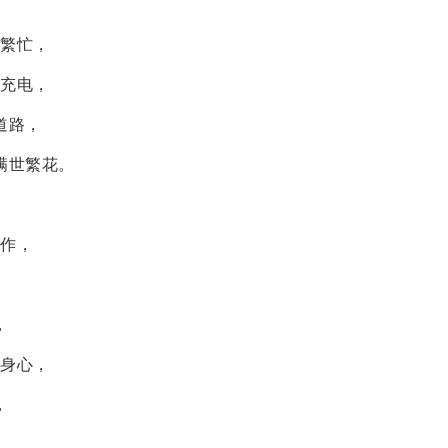
和繁忙，
充充电，
道路，
满世繁花。
工作，
，
，
松身心，
，
。