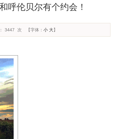
我们和呼伦贝尔有个约会！
：
3447
次
【字体：
小
大
】