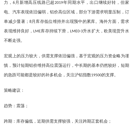
力，
月新增高压线路已超
年同期水平，出口继续好转，但家
6
2019
电、汽车表现依旧偏弱，铝价高位区域，部分下游需求明显压制，订
单减少显著；
月库存低位维持并出现预中的累库。海外方面，需求
8
表现维持良好，
库存持续下滑，
升水扩大，欧美现货升水
LME
LME0-3
不断走强。
宏观上的压力较大，供需支撑依旧偏强，基于宏观的压力资金略为谨
慎，预计短期铝价维持高位震荡运行，中长期的基本仍然较好，短期
的急跌可能都是较好的补多机会，关注沪铝指数
的支撑。
19500
策略建议：
趋势：震荡；
跨期：库存偏低，近期供需支撑较强，关注跨期正套机会；