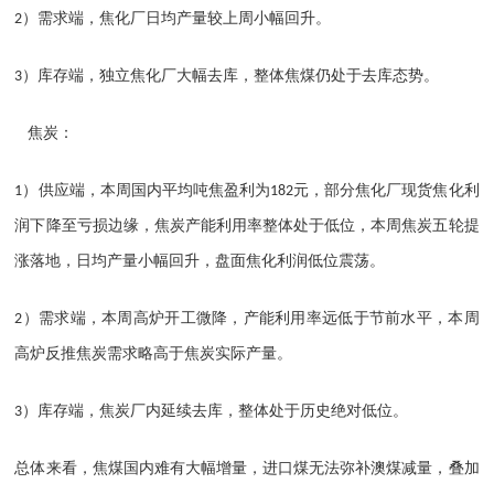
）需求端，焦化厂日均产量较上周小幅回升。
2
）库存端，独立焦化厂大幅去库，整体焦煤仍处于去库态势。
3
焦炭：
）供应端，本周国内平均吨焦盈利为
元，部分焦化厂现货焦化利
1
182
润下降至亏损边缘，焦炭产能利用率整体处于低位，本周焦炭五轮提
涨落地，日均产量小幅回升，盘面焦化利润低位震荡。
）需求端，本周高炉开工微降，产能利用率远低于节前水平，本周
2
高炉反推焦炭需求略高于焦炭实际产量。
）库存端，焦炭厂内延续去库，整体处于历史绝对低位。
3
总体来看，焦煤国内难有大幅增量，进口煤无法弥补澳煤减量，叠加