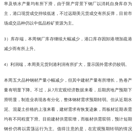
率及铁水产量均有所下滑，由于限产背景下钢厂以消耗自身库存为
主，港口现货成交持续低迷，不过远期美元货成交有所反弹，目前市
场成交品种仍以中低品粉矿资源为主。
）库存端，本周钢厂库存继续大幅减少，港口库存因卸港增加疏港
3
减少而有所上升。
）利润端，本周美元货到港利润有所扩大，显示国外需求仍较弱。
4
本周五大品种钢材产量小幅减少，但其中建材产量有所增长，热卷产
量有明显下降。不过，从
月宏观经济数据来看，后期房地产预期下
7
滑明显，制造业表现各有分化，整体钢材需求预期转弱。但从近期水
泥、混凝土价格的上涨来看，建材需求有恢复迹象，而板材近期表需
均有不同程度下滑。目前建材供需双增，而板材供需双弱，预计短期
钢价仍将以震荡运行为主。值得注意的是，在宏观预期转弱的情况