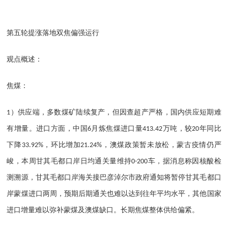
第五轮提涨落地
双焦偏强运行
观点概述：
焦煤：
）供应端，多数煤矿陆续复产，但因查超产严格，国内供应短期难
1
有增量。进口方面，中国
月炼焦煤进口量
万吨，较
年同比
6
413.42
20
下降
，环比增加
，澳煤政策暂未放松，蒙古疫情仍严
33.92%
21.24%
峻，本周甘其毛都口岸日均通关量维持
车，据消息称因核酸检
0-200
测溯源，甘其毛都口岸海关接巴彦淖尔市政府通知将暂停甘其毛都口
岸蒙煤进口两周，预期后期通关也难以达到往年平均水平，其他国家
进口增量难以弥补蒙煤及澳煤缺口。长期焦煤整体供给偏紧。