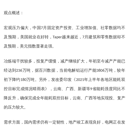
观点概述：
宏观压力偏大，中国
月固定资产投资、工业增加值、社零数据均不
7
及预期，美国就业在好转，
越来越近，
月建筑和零售数据却不
Taper
7
及预期，美元指数显著走强。
冶炼端干扰较多，投复产缓慢，减产继续扩大，年初至今减产产能已
经达到
万吨，据百川数据，当前电解铝运行产能
万吨，较年
236
3806
初下降约
万吨。另外，发改委印发《
年上半年各地区能耗双
180
2021
控目标完成情况晴雨表》，云南、广西、新疆等
省能耗强度同比不
9
降反升，确保完成全年能耗双控目标，云南、广西等地实现投、复产
的压力较大。
需求方面，国内需求仍有一定韧性，地产竣工表现良好，电网正在发