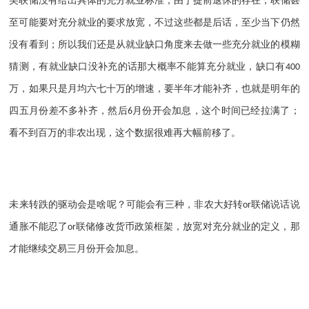
美联储没有给出具体的充分就业标准，由于提前退休的存在，联储甚
至可能要对充分就业的要求放宽，不过这些都是后话，至少当下仍然
没有看到；所以我们还是从就业缺口角度来去做一些充分就业的模糊
猜测，有就业缺口没补充的话那大概率不能算充分就业，缺口有
400
万，如果只是月均六七十万的增速，要半年才能补齐，也就是明年的
四五月份差不多补齐，然后
月份开会加息，这个时间已经拉满了；
6
看不到百万的非农出现，这个数据很难再大幅前移了。
未来转跌的驱动会是啥呢？可能会有三种，非农大好转
联储说话说
or
通胀不能忍了
联储修改货币政策框架，放宽对充分就业的定义，那
or
才能继续交易三月份开会加息。