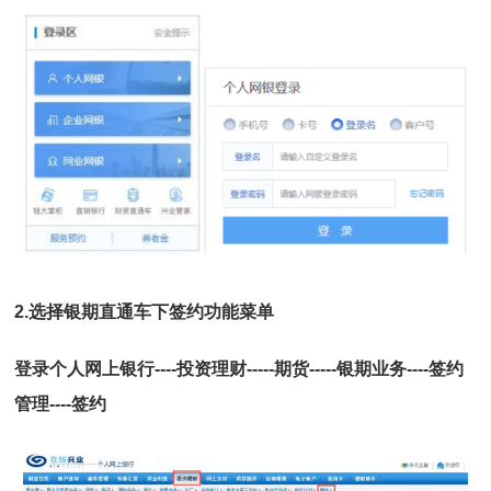
2.
选择银期直通车下签约功能菜单
登录个人网上银行----投资理财-----期货-----银期业务----签约
管理----签约